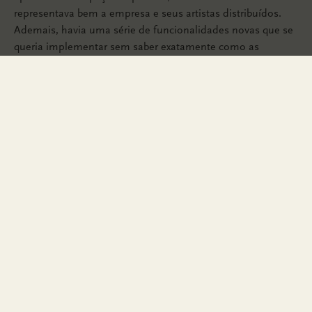
representava bem a empresa e seus artistas distribuídos.
Ademais, havia uma série de funcionalidades novas que se
queria implementar sem saber exatamente como as
encaixar na estrutura antiga. Um novo site se fazia
necessário.
solução
Em uma primeira etapa, reorganizamos as estruturas de
conteúdo e navegação, melhorando clareza e facilidade de
uso. O layout em si foi criado em torno do projeto de
identidade visual já vigente, aproveitando-se de um uso
arrojado de padrões cromáticos saturados aliados a um
tipografia forte.
página inicial
sobre a tratore
sistema de recomendações