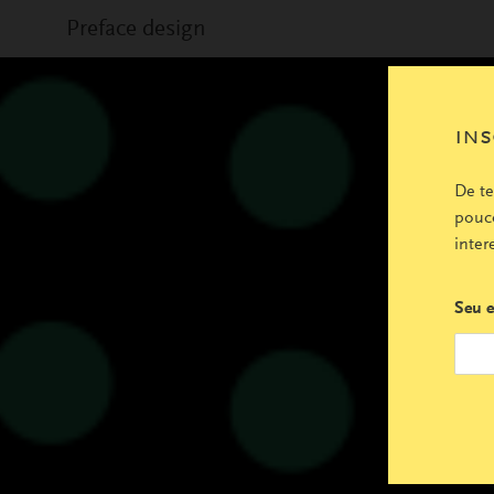
Preface design
ins
De t
pouco
inter
Seu e