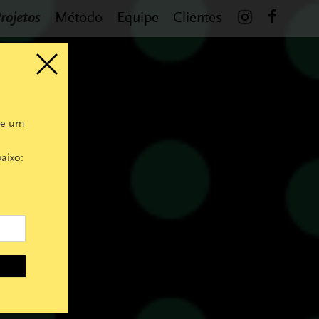
rojetos
Método
Equipe
Clientes
 e um
aixo: