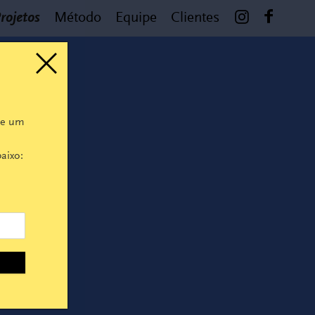
rojetos
Método
Equipe
Clientes
 e um
aixo: