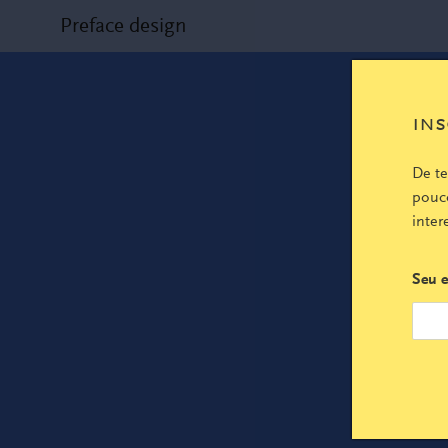
Preface design
ins
De t
pouco
inter
Seu e